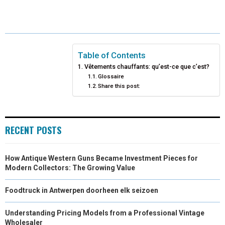
A
A
A
A
A
T
C
N
N
A
R
R
R
R
R
W
E
T
K
I
E
E
E
E
E
I
B
E
E
L
Table of Contents
Vêtements chauffants: qu’est-ce que c’est?
O
O
O
O
O
T
O
R
D
Glossaire
Share this post:
N
N
N
N
N
T
O
E
I
E
K
S
N
R
T
RECENT POSTS
)
How Antique Western Guns Became Investment Pieces for
Modern Collectors: The Growing Value
Foodtruck in Antwerpen doorheen elk seizoen
Understanding Pricing Models from a Professional Vintage
Wholesaler