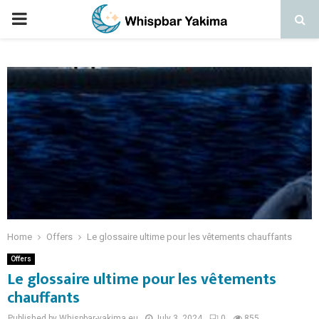
PRIMARY
MENU
Home
Offers
Le glossaire ultime pour les vêtements chauffants
Offers
Le glossaire ultime pour les vêtements
chauffants
Published by Whispbar-yakima.eu
July 3, 2024
0
855