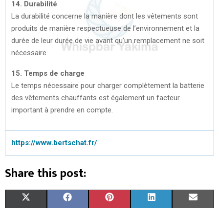
14. Durabilité
La durabilité concerne la manière dont les vêtements sont
produits de manière respectueuse de l’environnement et la
durée de leur durée de vie avant qu’un remplacement ne soit
nécessaire.
15. Temps de charge
Le temps nécessaire pour charger complètement la batterie
des vêtements chauffants est également un facteur
important à prendre en compte.
https://www.bertschat.fr/
Share this post:
S
S
S
S
S
X
F
P
L
E
H
H
H
H
H
(
A
I
I
M