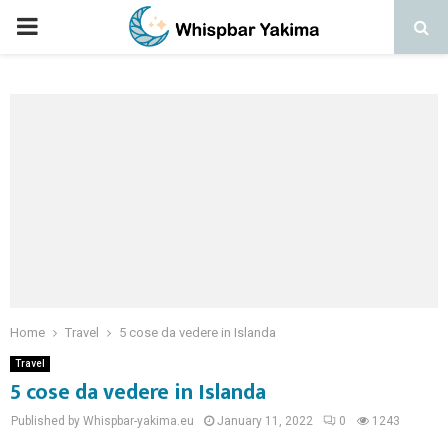
PRIMARY
MENU
Home
Travel
5 cose da vedere in Islanda
Travel
5 cose da vedere in Islanda
Published by Whispbar-yakima.eu
January 11, 2022
0
1243