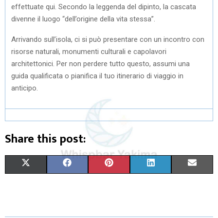
effettuate qui. Secondo la leggenda del dipinto, la cascata
divenne il luogo “dell’origine della vita stessa”.
Arrivando sull’isola, ci si può presentare con un incontro con
risorse naturali, monumenti culturali e capolavori
architettonici. Per non perdere tutto questo, assumi una
guida qualificata o pianifica il tuo itinerario di viaggio in
anticipo.
Share this post:
S
S
S
S
S
X
F
P
L
E
H
H
H
H
H
(
A
I
I
M
A
A
A
A
A
T
C
N
N
A
R
R
R
R
R
W
E
T
K
I