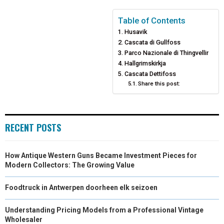
E
E
E
E
E
I
B
E
E
L
Table of Contents
Husavik
O
O
O
O
O
T
O
R
D
Cascata di Gullfoss
N
N
N
N
N
T
O
E
Parco Nazionale di Thingvellir
I
Hallgrimskirkja
E
K
S
N
Cascata Dettifoss
Share this post:
R
T
)
RECENT POSTS
How Antique Western Guns Became Investment Pieces for
Modern Collectors: The Growing Value
Foodtruck in Antwerpen doorheen elk seizoen
Understanding Pricing Models from a Professional Vintage
Wholesaler