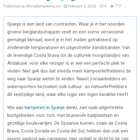
Published by Whispbar-yakima.eu
February 3, 2025
0
777
Spanje is een land van contrasten. Waar je in het noorden
groene berglandschappen vindt en een soms verrassend
gematigd klimaat, word je in het zuiden getrakteerd op
zinderende temperaturen en uitgestrekte zandstranden. Van
de levendige Costa Brava tot de culturele hoogstandjes van
Andalusië: voor elke reiziger is er wel een perfecte plek te
vinden. Niet gek dus dat steeds meer kampeerliefhebbers de
weg naar Spanje weten te vinden. Naast zonaanbidders en
watersporters bezoeken ook cultuur- en natuurliefhebbers
dit veelzijdige land, waar elke regio een eigen karakter heeft.
Wie aan
kamperen in Spanje
denkt, ziet vaak uitgestrekte
kustgebieden voor zich, met bruisende badplaatsen en
gezellige boulevardjes. De Spaanse kusten, zoals de Costa
Brava, Costa Dorada en Costa del Sol, hebben dan ook een
enorm aanbod aan campings. Hier verblijf je dicht bij de zee,