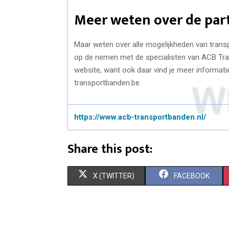
Meer weten over de part
Maar weten over alle mogelijkheden van trans
op de nemen met de specialisten van ACB Tra
website, want ook daar vind je meer informati
transportbanden.be.
https://www.acb-transportbanden.nl/
Share this post:
S
S
X (TWITTER)
FACEBOOK
H
H
A
A