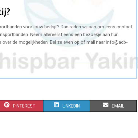
ij?
portbanden voor jouw bedrijf? Dan raden wij aan om eens contact
nsportbanden. Neem allereerst eens een bezoekje aan hun
e over de mogelijkheden. Bel ze even op of mail naar info@acb-
S
S
S
PINTEREST
LINKEDIN
EMAIL
H
H
H
A
A
A