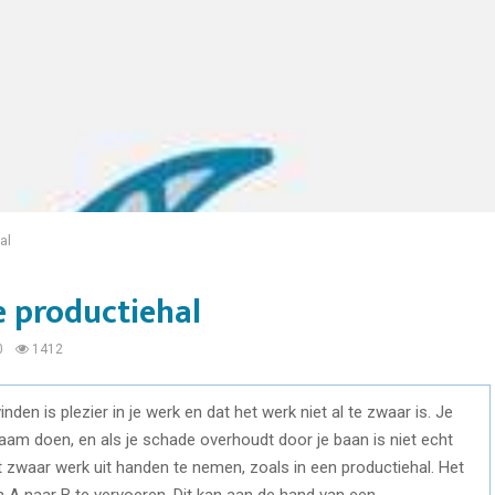
al
e productiehal
0
1412
vinden is plezier in je werk en dat het werk niet al te zwaar is. Je
haam doen, en als je schade overhoudt door je baan is niet echt
 zwaar werk uit handen te nemen, zoals in een productiehal. Het
n A naar B te vervoeren. Dit kan aan de hand van een