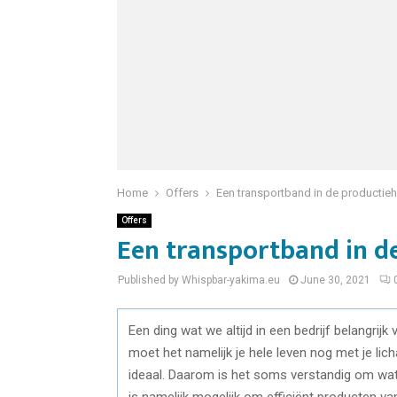
Home
Offers
Een transportband in de productieh
Offers
Een transportband in d
Published by Whispbar-yakima.eu
June 30, 2021
Een ding wat we altijd in een bedrijf belangrijk 
moet het namelijk je hele leven nog met je lic
ideaal. Daarom is het soms verstandig om wat
is namelijk mogelijk om efficiënt producten va