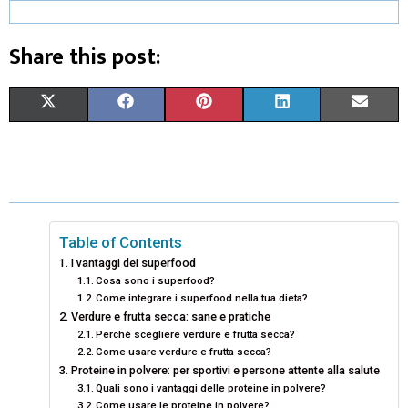
Share this post:
S
S
S
S
S
X
F
P
L
E
H
H
H
H
H
(
A
I
I
M
A
A
A
A
A
T
C
N
N
A
R
R
R
R
R
W
E
T
K
I
E
E
E
E
E
I
B
E
E
L
Table of Contents
I vantaggi dei superfood
O
O
O
O
O
T
O
R
D
Cosa sono i superfood?
Come integrare i superfood nella tua dieta?
N
N
N
N
N
T
O
E
I
Verdure e frutta secca: sane e pratiche
E
K
S
N
Perché scegliere verdure e frutta secca?
Come usare verdure e frutta secca?
R
T
Proteine in polvere: per sportivi e persone attente alla salute
Quali sono i vantaggi delle proteine in polvere?
)
Come usare le proteine in polvere?