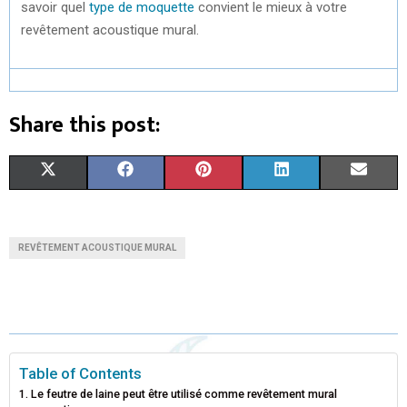
savoir quel
type de moquette
convient le mieux à votre
revêtement acoustique mural.
Share this post:
S
S
S
S
S
X
F
P
L
E
H
H
H
H
H
(
A
I
I
M
A
A
A
A
A
T
C
N
N
A
REVÊTEMENT ACOUSTIQUE MURAL
R
R
R
R
R
W
E
T
K
I
E
E
E
E
E
I
B
E
E
L
O
O
O
O
O
T
O
R
D
N
N
N
N
N
T
O
E
I
Table of Contents
Le feutre de laine peut être utilisé comme revêtement mural
E
K
S
N